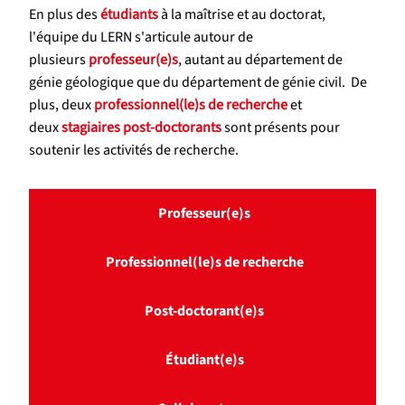
En plus des
étudiants
à la maîtrise et au doctorat,
l'équipe du LERN s'articule autour de
plusieurs
professeur(e)s
, autant au département de
génie géologique que du département de génie civil. De
plus, deux
professionnel(le)s de recherche
et
deux
stagiaires post-doctorants
sont présents pour
soutenir les activités de recherche.
Professeur(e)s
Professionnel(le)s de recherche
Post-doctorant(e)s
Étudiant(e)s